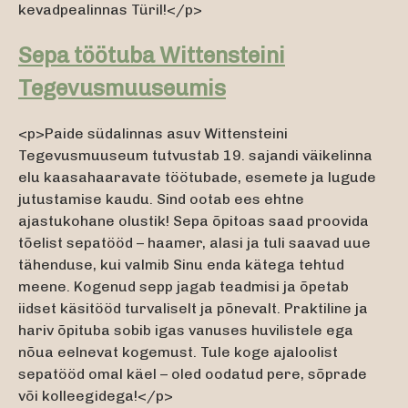
kevadpealinnas Türil!</p>
Sepa töötuba Wittensteini
Tegevusmuuseumis
<p>Paide südalinnas asuv Wittensteini
Tegevusmuuseum tutvustab 19. sajandi väikelinna
elu kaasahaaravate töötubade, esemete ja lugude
jutustamise kaudu. Sind ootab ees ehtne
ajastukohane olustik! Sepa õpitoas saad proovida
tõelist sepatööd – haamer, alasi ja tuli saavad uue
tähenduse, kui valmib Sinu enda kätega tehtud
meene. Kogenud sepp jagab teadmisi ja õpetab
iidset käsitööd turvaliselt ja põnevalt. Praktiline ja
hariv õpituba sobib igas vanuses huvilistele ega
nõua eelnevat kogemust. Tule koge ajaloolist
sepatööd omal käel – oled oodatud pere, sõprade
või kolleegidega!</p>