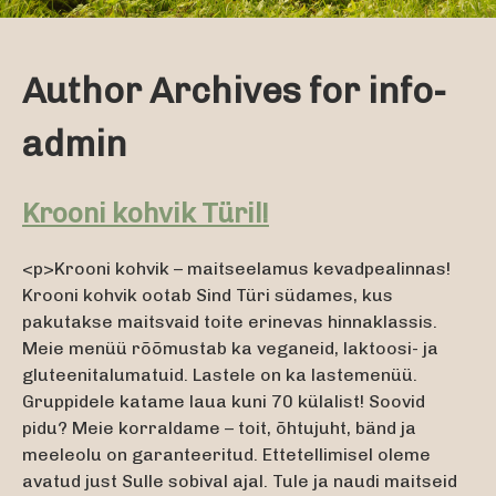
Author Archives for info-
admin
Krooni kohvik Türil!
<p>Krooni kohvik – maitseelamus kevadpealinnas!
Krooni kohvik ootab Sind Türi südames, kus
pakutakse maitsvaid toite erinevas hinnaklassis.
Meie menüü rõõmustab ka veganeid, laktoosi- ja
gluteenitalumatuid. Lastele on ka lastemenüü.
Gruppidele katame laua kuni 70 külalist! Soovid
pidu? Meie korraldame – toit, õhtujuht, bänd ja
meeleolu on garanteeritud. Ettetellimisel oleme
avatud just Sulle sobival ajal. Tule ja naudi maitseid