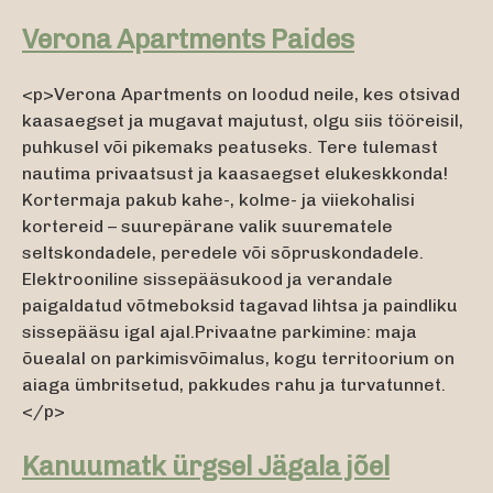
Verona Apartments Paides
<p>Verona Apartments on loodud neile, kes otsivad
kaasaegset ja mugavat majutust, olgu siis tööreisil,
puhkusel või pikemaks peatuseks. Tere tulemast
nautima privaatsust ja kaasaegset elukeskkonda!
Kortermaja pakub kahe-, kolme- ja viiekohalisi
kortereid – suurepärane valik suurematele
seltskondadele, peredele või sõpruskondadele.
Elektrooniline sissepääsukood ja verandale
paigaldatud võtmeboksid tagavad lihtsa ja paindliku
sissepääsu igal ajal.Privaatne parkimine: maja
õuealal on parkimisvõimalus, kogu territoorium on
aiaga ümbritsetud, pakkudes rahu ja turvatunnet.
</p>
Kanuumatk ürgsel Jägala jõel