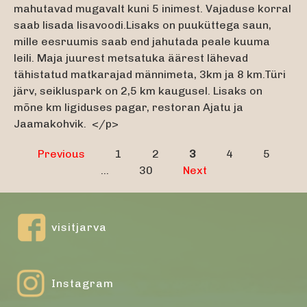
mahutavad mugavalt kuni 5 inimest. Vajaduse korral
saab lisada lisavoodi.Lisaks on puuküttega saun,
mille eesruumis saab end jahutada peale kuuma
leili. Maja juurest metsatuka äärest lähevad
tähistatud matkarajad männimeta, 3km ja 8 km.Türi
järv, seikluspark on 2,5 km kaugusel. Lisaks on
mõne km ligiduses pagar, restoran Ajatu ja
Jaamakohvik. </p>
Previous
1
2
3
4
5
…
30
Next
visitjarva
Instagram