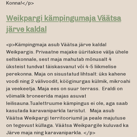
Konna!</p>
Weikpargi kämpingumaja Väätsa
järve kaldal
<p>Kämpingmaja asub Väätsa järve kaldal
Weikpargis. Privaatne majake üüritakse välja ühele
seltskonnale, sest maja mahutab mõnusalt 4
üksteist tundvat täiskasvanut või 4-5 liikmelise
perekonna. Maja on sisustatud lihtsalt: üks kahene
voodi ning 2 välivoodit, kööginurgas külmik, mikroahi
ja veekeetja. Maja ees on suur terrass. Eraldi on
võimalik broneerida majas asuvat
leilisauna.Tualettruume kämpingus ei ole, aga saab
kasutada karavaniparkla taristut. Maja asub
Väätsa Weikpargi territooriumil ja peale majutuse
on tegevust küllaga. Väätsa Weikpargile kuluvad ka
Järve maja ning karavaniparkla. </p>