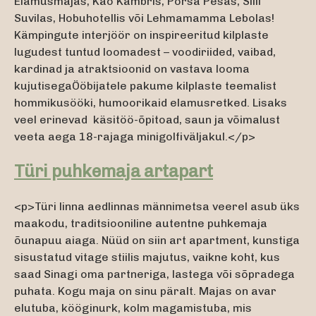
Elamusmajas, Käo Kambris, Põrsa Pesas, Siili
Suvilas, Hobuhotellis või Lehmamamma Lebolas!
Kämpingute interjöör on inspireeritud kilplaste
lugudest tuntud loomadest – voodiriided, vaibad,
kardinad ja atraktsioonid on vastava looma
kujutisegaÖöbijatele pakume kilplaste teemalist
hommikusööki, humoorikaid elamusretked. Lisaks
veel erinevad käsitöö-õpitoad, saun ja võimalust
veeta aega 18-rajaga minigolfiväljakul.</p>
Türi puhkemaja artapart
<p>Türi linna aedlinnas männimetsa veerel asub üks
maakodu, traditsiooniline autentne puhkemaja
õunapuu aiaga. Nüüd on siin art apartment, kunstiga
sisustatud vitage stiilis majutus, vaikne koht, kus
saad Sinagi oma partneriga, lastega või sõpradega
puhata. Kogu maja on sinu päralt. Majas on avar
elutuba, kööginurk, kolm magamistuba, mis