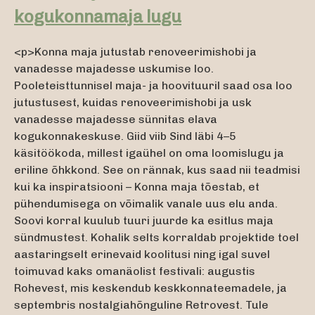
kogukonnamaja lugu
<p>Konna maja jutustab renoveerimishobi ja
vanadesse majadesse uskumise loo.
Pooleteisttunnisel maja- ja hoovituuril saad osa loo
jutustusest, kuidas renoveerimishobi ja usk
vanadesse majadesse sünnitas elava
kogukonnakeskuse. Giid viib Sind läbi 4–5
käsitöökoda, millest igaühel on oma loomislugu ja
eriline õhkkond. See on rännak, kus saad nii teadmisi
kui ka inspiratsiooni – Konna maja tõestab, et
pühendumisega on võimalik vanale uus elu anda.
Soovi korral kuulub tuuri juurde ka esitlus maja
sündmustest. Kohalik selts korraldab projektide toel
aastaringselt erinevaid koolitusi ning igal suvel
toimuvad kaks omanäolist festivali: augustis
Rohevest, mis keskendub keskkonnateemadele, ja
septembris nostalgiahõnguline Retrovest. Tule