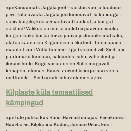
<p>Kanuumatk Jägala jõel – seiklus vee ja looduse
piiril Tule avasta Jägala jõe lummavat ilu kanuuga –
sobiv kõigile, kes armastavad loodust ja kerget
seiklust! Valikus on marsruudid nii paaritunniseks
kulgemiseks kui ka terve päeva pikkuseks matkaks,
alates käänulise Kiigumõisa allikatest, Tammsaare
maadelt kuni Vetla tammini. Iga teekond viib Sind läbi
puutumatu looduse, pakkudes rahu, vaheldust ja
ilusaid hetki. Kogu varustus on Sulle mugavalt
kohapeal olemas. Haara aerust kinni ja lase voolul
end kanda – Sind ootab rabav elamus!</p>
Kilplaste küla temaatilised
kämpingud
<p>Tule puhka kas Hundi Härrastemajas, Hiirekoera
Häärberis, Kilpkonna Kodus, Jänese Urus, Eesli