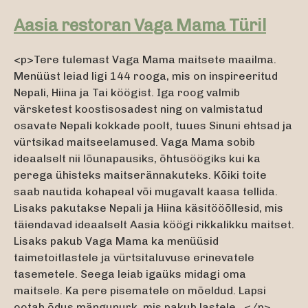
Aasia restoran Vaga Mama Türil
<p>Tere tulemast Vaga Mama maitsete maailma.
Menüüst leiad ligi 144 rooga, mis on inspireeritud
Nepali, Hiina ja Tai köögist. Iga roog valmib
värsketest koostisosadest ning on valmistatud
osavate Nepali kokkade poolt, tuues Sinuni ehtsad ja
vürtsikad maitseelamused. Vaga Mama sobib
ideaalselt nii lõunapausiks, õhtusöögiks kui ka
perega ühisteks maitserännakuteks. Kõiki toite
saab nautida kohapeal või mugavalt kaasa tellida.
Lisaks pakutakse Nepali ja Hiina käsitööõllesid, mis
täiendavad ideaalselt Aasia köögi rikkalikku maitset.
Lisaks pakub Vaga Mama ka menüüsid
taimetoitlastele ja vürtsitaluvuse erinevatele
tasemetele. Seega leiab igaüks midagi oma
maitsele. Ka pere pisematele on mõeldud. Lapsi
ootab õdus mängunurk, mis pakub lastele...</p>