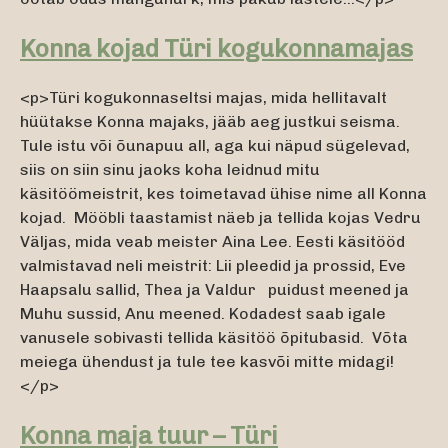
Konna kojad Türi kogukonnamajas
<p>Türi kogukonnaseltsi majas, mida hellitavalt
hüütakse Konna majaks, jääb aeg justkui seisma.
Tule istu või õunapuu all, aga kui näpud sügelevad,
siis on siin sinu jaoks koha leidnud mitu
käsitöömeistrit, kes toimetavad ühise nime all Konna
kojad. Mööbli taastamist näeb ja tellida kojas Vedru
Väljas, mida veab meister Aina Lee. Eesti käsitööd
valmistavad neli meistrit: Lii pleedid ja prossid, Eve
Haapsalu sallid, Thea ja Valdur puidust meened ja
Muhu sussid, Anu meened. Kodadest saab igale
vanusele sobivasti tellida käsitöö õpitubasid. Võta
meiega ühendust ja tule tee kasvõi mitte midagi!
</p>
Konna maja tuur – Türi