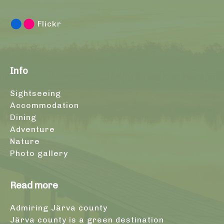
Flickr
Info
Sightseeing
Accommodation
Dining
Adventure
Nature
Photo gallery
Read more
Admiring Järva county
Järva county is a green destination