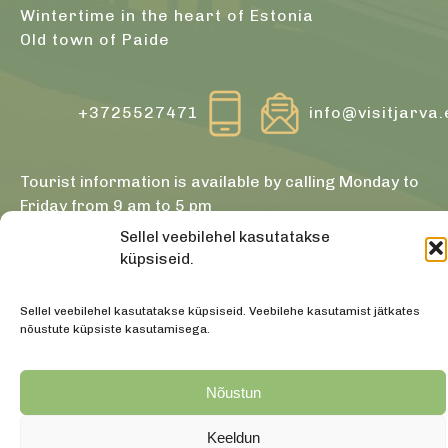
Wintertime in the heart of Estonia
Old town of Paide
+3725527471
info@visitjarva
Tourist information is available by calling Monday to
Friday from 9 am to 5 pm
Sellel veebilehel kasutatakse
küpsiseid.
Information about the objects is from Estonian
tourism portal
www.visitestonia.com
Sellel veebilehel kasutatakse küpsiseid. Veebilehe kasutamist jätkates
nõustute küpsiste kasutamisega.
Nõustun
Keeldun