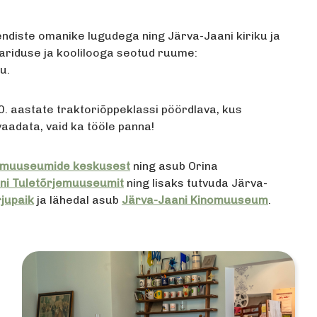
ndiste omanike lugudega ning Järva-Jaani kiriku ja
ariduse ja koolilooga seotud ruume:
u.
. aastate traktoriõppeklassi pöördlava, kus
aadata, vaid ka tööle panna!
a muuseumide keskusest
ning asub Orina
ni Tuletõrjemuuseumit
ning lisaks tutvuda Järva-
jupaik
ja lähedal asub
Järva-Jaani Kinomuuseum
.