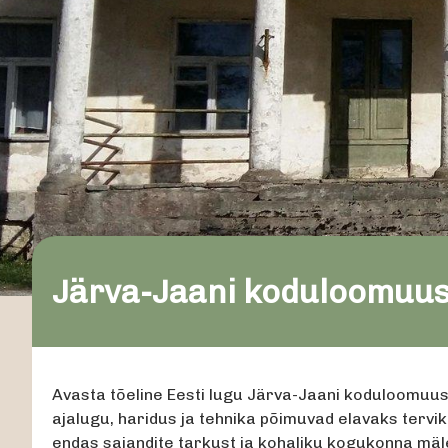
Järva-Jaani koduloomuu
Avasta tõeline Eesti lugu Järva-Jaani koduloomuus
ajalugu, haridus ja tehnika põimuvad elavaks tervi
endas sajandite tarkust ja kohaliku kogukonna mäl