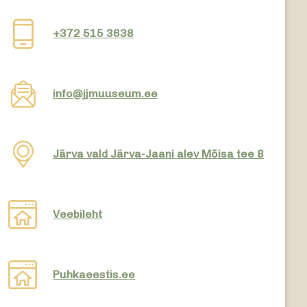
+372 515 3638
info@jjmuuseum.ee
Järva vald Järva-Jaani alev Mõisa tee 8
Veebileht
Puhkaeestis.ee