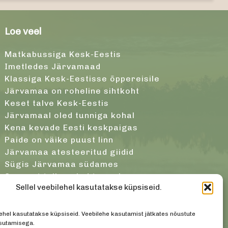
Loe veel
Matkabussiga Kesk-Eestis
Imetledes Järvamaad
Klassiga Kesk-Eestisse õppereisile
Järvamaa on roheline sihtkoht
Keset talve Kesk-Eestis
Järvamaal oled tunniga kohal
Kena kevade Eesti keskpaigas
Paide on väike puust linn
Järvamaa atesteeritud giidid
Sügis Järvamaa südames
Saunast tulles oled terve ja noor
Sellel veebilehel kasutatakse küpsiseid.
lehel kasutatakse küpsiseid. Veebilehe kasutamist jätkates nõustute
sutamisega.