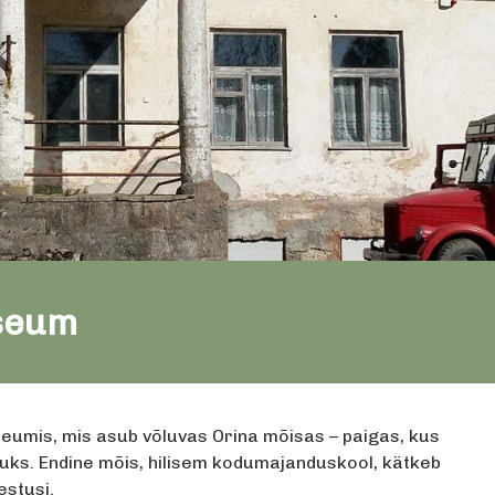
seum
eumis, mis asub võluvas Orina mõisas – paigas, kus
kuks. Endine mõis, hilisem kodumajanduskool, kätkeb
estusi.