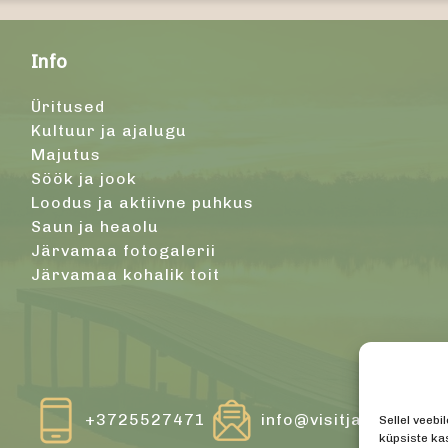
Info
Üritused
Kultuur ja ajalugu
Majutus
Söök ja jook
Loodus ja aktiivne puhkus
Saun ja heaolu
Järvamaa fotogalerii
Järvamaa kohalik toit
+3725527471
info@visitjarva.ee
Sellel veebi
küpsiste ka