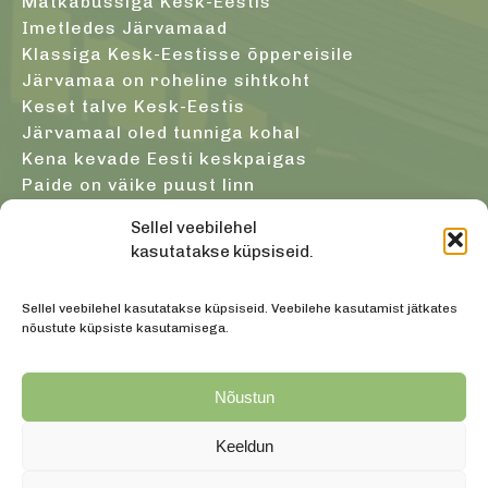
Matkabussiga Kesk-Eestis
Imetledes Järvamaad
Klassiga Kesk-Eestisse õppereisile
Järvamaa on roheline sihtkoht
Keset talve Kesk-Eestis
Järvamaal oled tunniga kohal
Kena kevade Eesti keskpaigas
Paide on väike puust linn
Järvamaa atesteeritud giidid
Sellel veebilehel
Sügis Järvamaa südames
kasutatakse küpsiseid.
Saunast tulles oled terve ja noor
Sellel veebilehel kasutatakse küpsiseid. Veebilehe kasutamist jätkates
nõustute küpsiste kasutamisega.
+3725527471
info@visitjarva.ee
Nõustun
Turismiinfot saab helistades esmaspäevast reedeni
kell 9 - 17
Keeldun