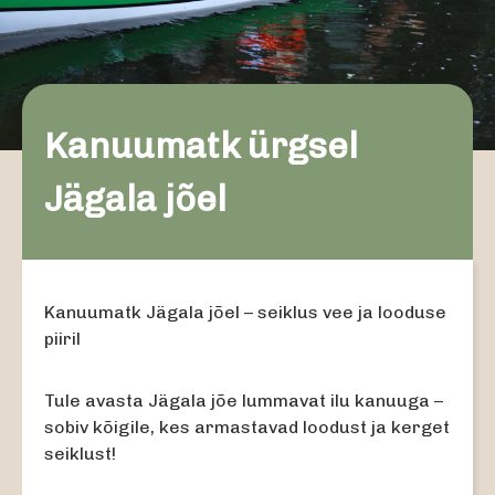
Kanuumatk ürgsel
Jägala jõel
Kanuumatk Jägala jõel – seiklus vee ja looduse
piiril
Tule avasta Jägala jõe lummavat ilu kanuuga –
sobiv kõigile, kes armastavad loodust ja kerget
seiklust!