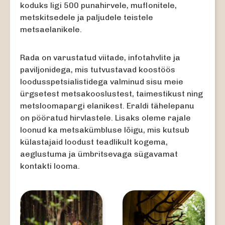
koduks ligi 500 punahirvele, muflonitele,
metskitsedele ja paljudele teistele
metsaelanikele.
Rada on varustatud viitade, infotahvlite ja
paviljonidega, mis tutvustavad koostöös
loodusspetsialistidega valminud sisu meie
ürgsetest metsakooslustest, taimestikust ning
metsloomapargi elanikest. Eraldi tähelepanu
on pööratud hirvlastele. Lisaks oleme rajale
loonud ka metsakümbluse lõigu, mis kutsub
külastajaid loodust teadlikult kogema,
aeglustuma ja ümbritsevaga sügavamat
kontakti looma.