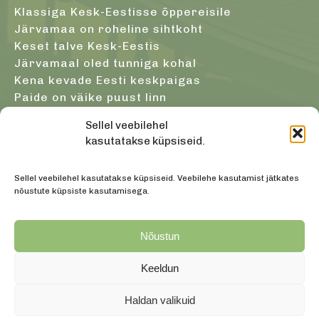
Klassiga Kesk-Eestisse õppereisile
Järvamaa on roheline sihtkoht
Keset talve Kesk-Eestis
Järvamaal oled tunniga kohal
Kena kevade Eesti keskpaigas
Paide on väike puust linn
Järvamaa atesteeritud giidid
Sellel veebilehel
Sügis Järvamaa südames
kasutatakse küpsiseid.
Saunast tulles oled terve ja noor
Sellel veebilehel kasutatakse küpsiseid. Veebilehe kasutamist jätkates
nõustute küpsiste kasutamisega.
+3725527471
info@visitjarva.ee
Nõustun
Turismiinfot saab helistades esmaspäevast reedeni
kell 9 - 17
Keeldun
Haldan valikuid
Objektide info pärineb Eesti turismiportaalist