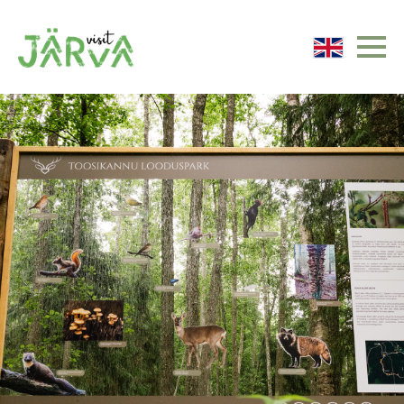
Järvamaa turismiinfo